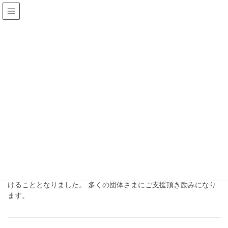
お知らせ
HOME
お知らせ
2023年8月6日(日)
お知らせ
コンテストの後援頂きました。
第4回長崎嚥下食デザートコンテストにおいて 長崎市、活水女子大
学、歯科医師会、長崎市心身障害者団体連合会さま から後援を頂
けることとなりました。 多くの団体さまにご支援頂き励みになり
ます。