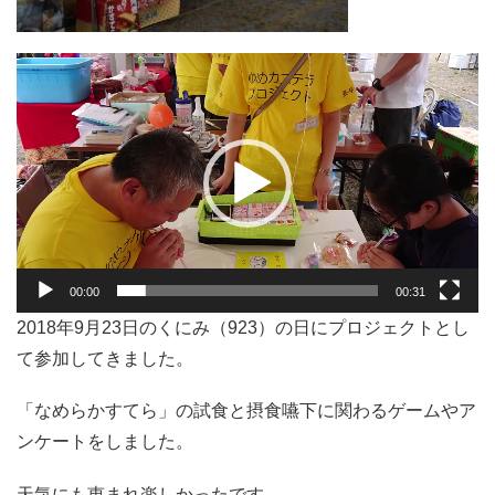
動
画
プ
レ
ー
ヤ
ー
00:00
00:31
2018年9月23日のくにみ（923）の日にプロジェクトとし
て参加してきました。
「なめらかすてら」の試食と摂食嚥下に関わるゲームやア
ンケートをしました。
天気にも恵まれ楽しかったです。